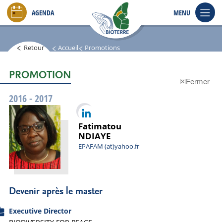
Aller
AGENDA
MENU
au
contenu
principal
Retour
Accueil
Promotions
PROMOTION
Fermer
2016 - 2017
Fatimatou
NDIAYE
EPAFAM
(at)yahoo.fr
Devenir après le master
Executive Director