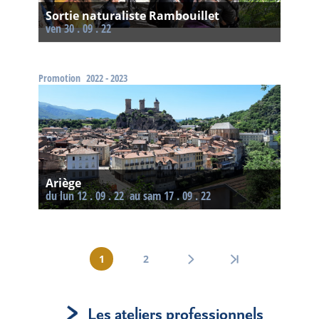
Sortie naturaliste Rambouillet
ven 30 . 09 . 22
Promotion
2022 - 2023
Ariège
Du lun 12 . 09 . 22
au sam 17 . 09 . 22
Pagination
1
2
Page
Page
courante
Les ateliers professionnels