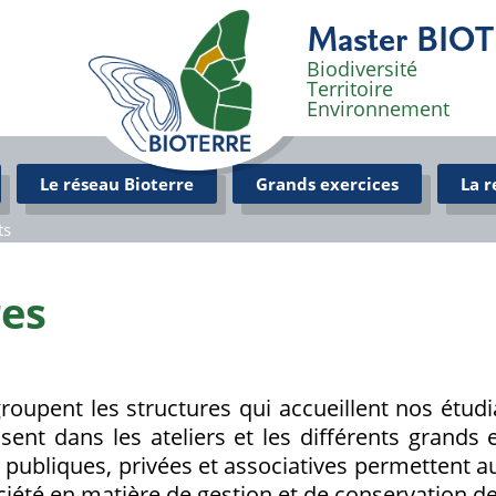
Master BIO
Biodiversité
Territoire
Environnement
Le réseau Bioterre
Grands exercices
La 
ts
res
roupent les structures qui accueillent nos étudi
issent dans les ateliers et les différents grands
 publiques, privées et associatives permettent 
ciété en matière de gestion et de conservation de 