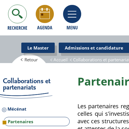
Aller
au
contenu
principal
AGENDA
MENU
RECHERCHE
Le Master
Admissions et candidature
Retour
Accueil
Collaborations et partenaria
Navigation
Partenai
principale
Collaborations et
partenariats
Les partenaires reg
Mécénat
celles qui s'invest
avec ces structures
Partenaires
et attentes de la so