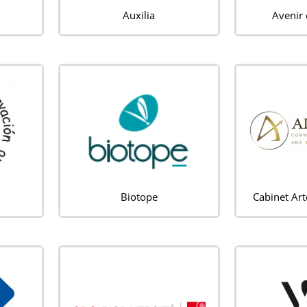
Auxilia
Avenir 
Biotope
Cabinet Ar