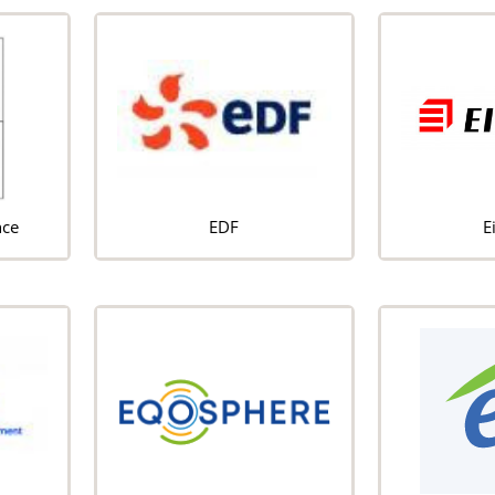
nce
EDF
E