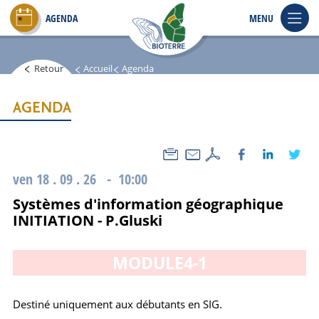
Aller
AGENDA
MENU
au
contenu
principal
Retour
Accueil
Agenda
AGENDA
ven 18 . 09 . 26 - 10:00
Systèmes d'information géographique
INITIATION - P.Gluski
MODULE4-1
Destiné uniquement aux débutants en SIG.