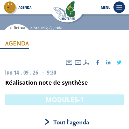
Aller
AGENDA
MENU
au
contenu
principal
Retour
Accueil
Agenda
AGENDA
lun 14 . 09 . 26 - 9:30
Réalisation note de synthèse
MODULE5-1
Tout l'agenda